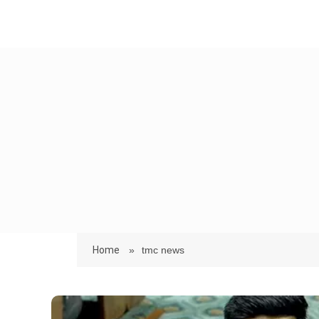
Home
»
tmc news