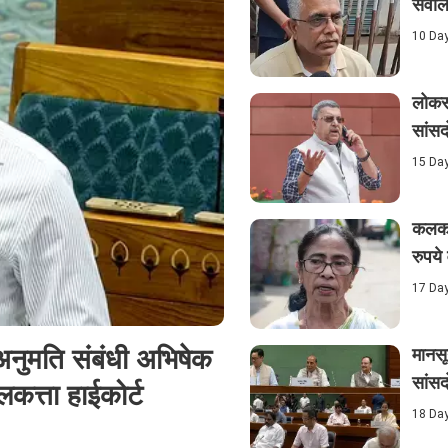
सवाल-
10 Da
लोकसभ
सांसद
15 Da
कलकत्
रुपये
17 Da
अनुमति संबंधी अभिषेक
मानसू
सांसद
कत्ता हाईकोर्ट
18 Da