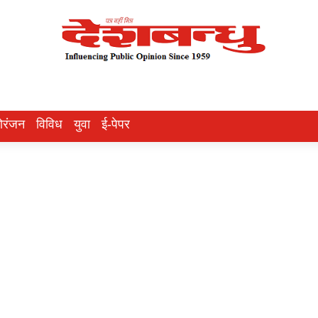
ोरंजन
विविध
युवा
ई-पेपर