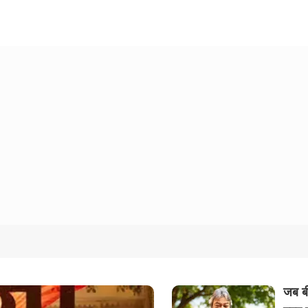
जब बी