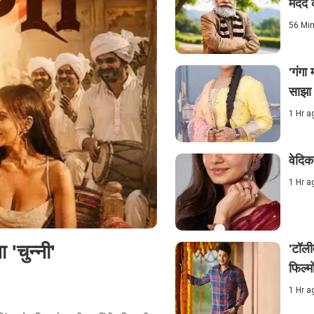
मदद 
56 Mi
'गंगा 
साझा 
1 Hr a
वेदिक
1 Hr a
'चुन्नी'
'टॉली
फिल्मो
1 Hr a