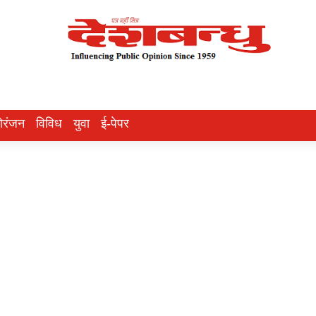
ोरंजन
विविध
युवा
ई-पेपर