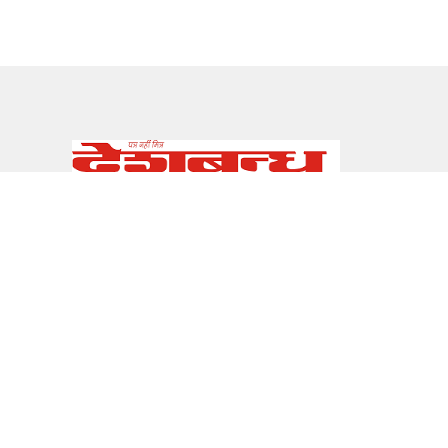
सम्पर्क
E-mail:
info@deshbandhu.co.in
About Us