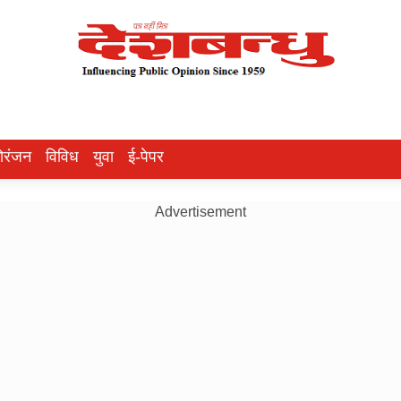
ोरंजन
विविध
युवा
ई-पेपर
Advertisement