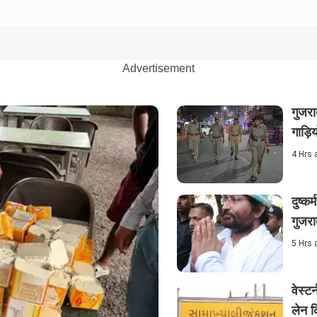
Advertisement
गुजरा
गाड़ि
4 Hrs 
दुष्क
गुजरा
5 Hrs 
वेस्ट
लेन क