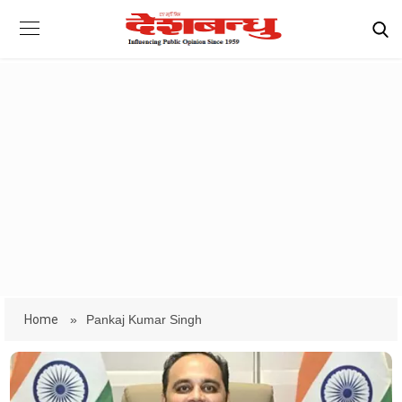
Home
»
Pankaj Kumar Singh