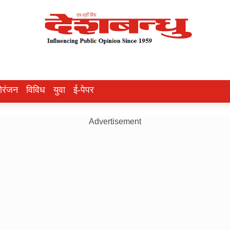
ोरंजन
विविध
युवा
ई-पेपर
Advertisement