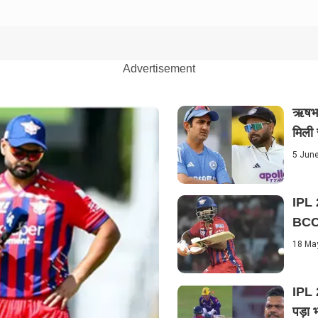
Advertisement
ऋषभ प
मिली 
5 Jun
IPL 2
BCCI 
18 Ma
IPL 2
पड़ा 