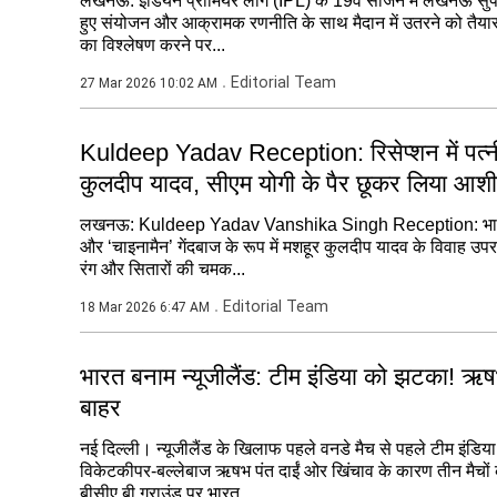
लखनऊ: इंडियन प्रीमियर लीग (IPL) के 19वें सीजन में लखनऊ सु
हुए संयोजन और आक्रामक रणनीति के साथ मैदान में उतरने को तैयार 
का विश्लेषण करने पर...
Editorial Team
27 Mar 2026 10:02 AM
Kuldeep Yadav Reception: रिसेप्शन में पत्नी स
कुलदीप यादव, सीएम योगी के पैर छूकर लिया आशीर
लखनऊ: Kuldeep Yadav Vanshika Singh Reception: भारतीय 
और ‘चाइनामैन’ गेंदबाज के रूप में मशहूर कुलदीप यादव के विवाह उपरा
रंग और सितारों की चमक...
Editorial Team
18 Mar 2026 6:47 AM
भारत बनाम न्यूजीलैंड: टीम इंडिया को झटका! ऋष
बाहर
नई दिल्ली। न्यूजीलैंड के खिलाफ पहले वनडे मैच से पहले टीम इंडि
विकेटकीपर-बल्लेबाज ऋषभ पंत दाईं ओर खिंचाव के कारण तीन मैचों क
बीसीए बी ग्राउंड पर भारत...