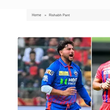
Home
»
Rishabh Pant