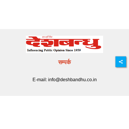
सम्पर्क
E-mail:
info@deshbandhu.co.in
मेन्यू
ताज़ा खबर
राज्य समाचार
मनोरंजन
खेल
करियर
मूवी मसाला