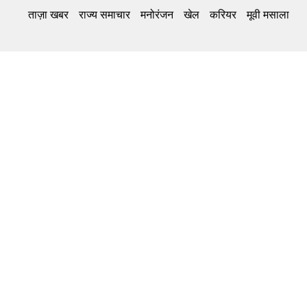
ताज़ा खबर
राज्य समाचार
मनोरंजन
खेल
करियर
मूवी मसाला
Related Links
DB Live
Highway Channel
Deshbandhu
समाचार की सदस्यता लें
About Us