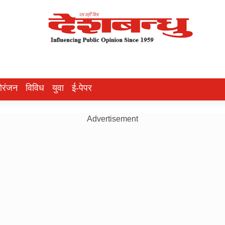
ोरंजन
विविध
युवा
ई-पेपर
Advertisement