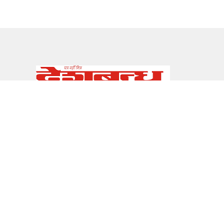
सम्पर्क
E-mail:
info@deshbandhu.co.in
About Us