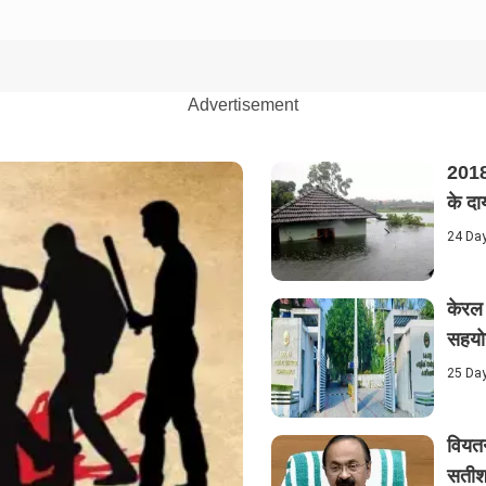
Advertisement
2018 
के दाय
24 Da
केरल 
सहयो
25 Da
वियतन
सतीश