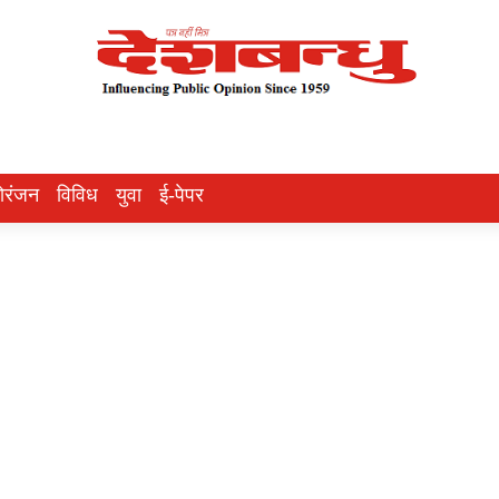
ोरंजन
विविध
युवा
ई-पेपर