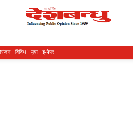
ोरंजन
विविध
युवा
ई-पेपर