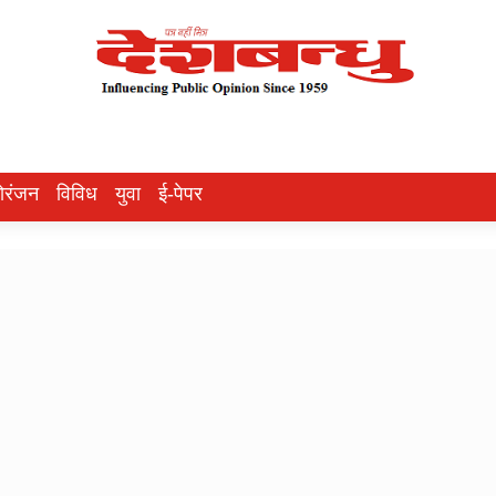
ोरंजन
विविध
युवा
ई-पेपर