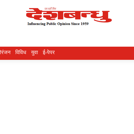
ोरंजन
विविध
युवा
ई-पेपर