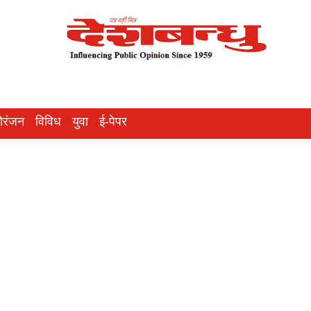
ोरंजन
विविध
युवा
ई-पेपर