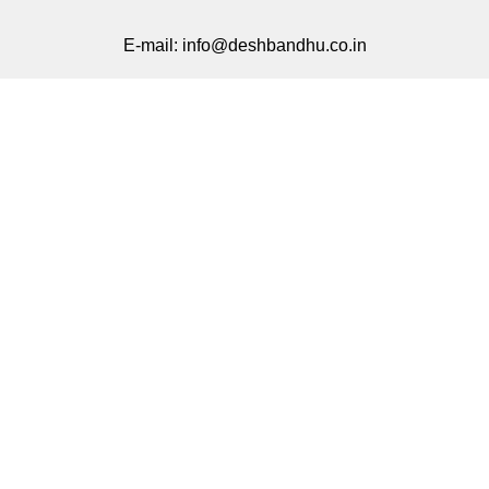
E-mail:
info@deshbandhu.co.in
मेन्यू
ताज़ा खबर
राज्य समाचार
मनोरंजन
खेल
करियर
मूवी मसाला
Related Links
DB Live
Highway Channel
Deshbandhu
समाचार की सदस्यता लें