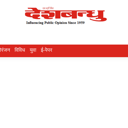
ोरंजन
विविध
युवा
ई-पेपर