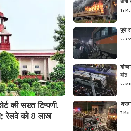
बोगी
18 Ma
पुणे 
27 Apr
बांग्
मौत
22 Ma
ोर्ट की सख्त टिप्पणी,
असम क
7 Mar
ी; रेलवे को 8 लाख