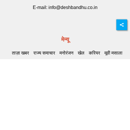
E-mail:
info@deshbandhu.co.in
मेन्यू
ताज़ा खबर
राज्य समाचार
मनोरंजन
खेल
करियर
मूवी मसाला
Related Links
DB Live
Highway Channel
Deshbandhu
समाचार की सदस्यता लें