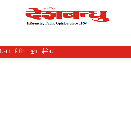
ोरंजन
विविध
युवा
ई-पेपर