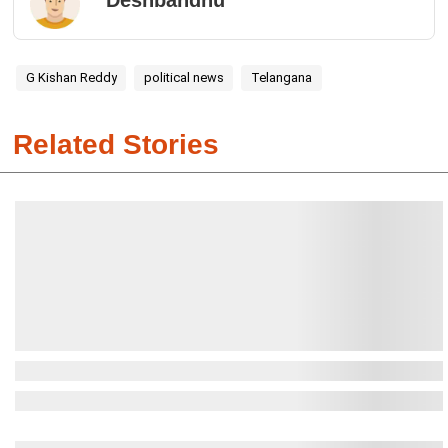
Deshbandhu
G Kishan Reddy
political news
Telangana
Related Stories