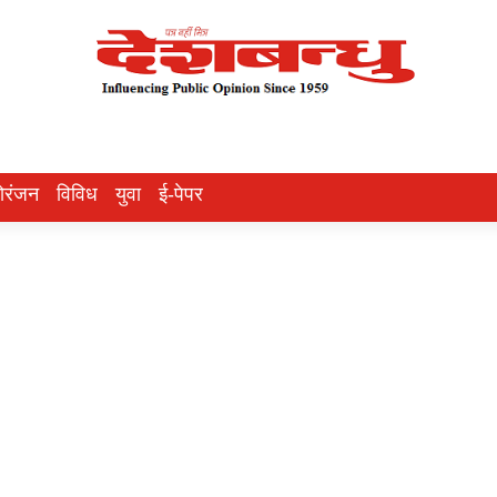
ोरंजन
विविध
युवा
ई-पेपर