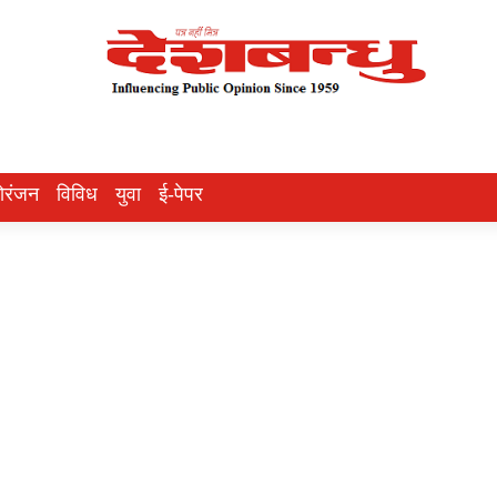
ोरंजन
विविध
युवा
ई-पेपर