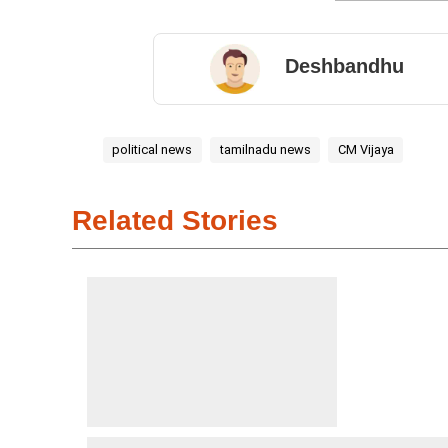
Deshbandhu
political news
tamilnadu news
CM Vijaya
Related Stories