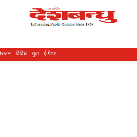
ोरंजन
विविध
युवा
ई-पेपर