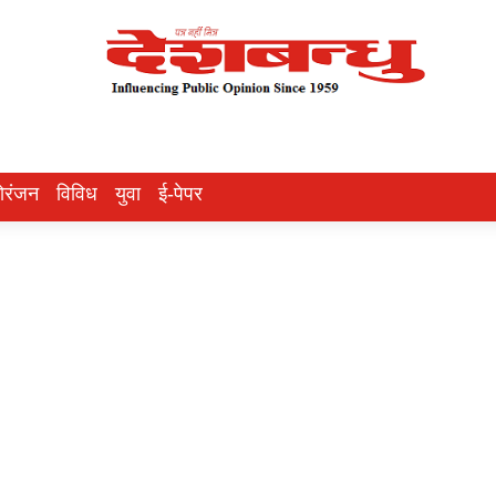
ोरंजन
विविध
युवा
ई-पेपर