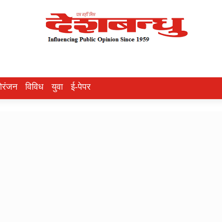
ोरंजन
विविध
युवा
ई-पेपर