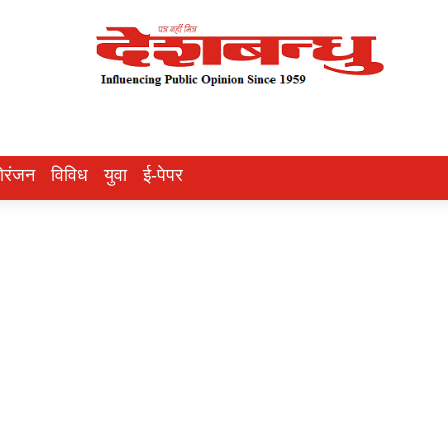
ोरंजन
विविध
युवा
ई-पेपर