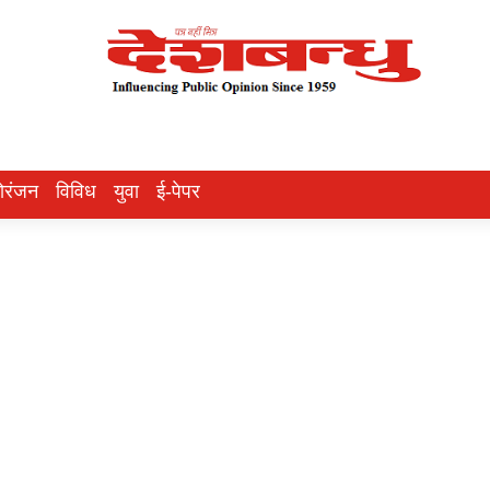
ोरंजन
विविध
युवा
ई-पेपर