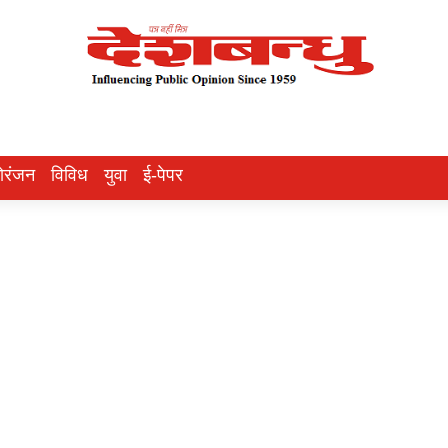
ोरंजन
विविध
युवा
ई-पेपर