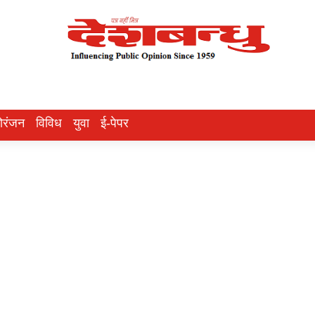
ोरंजन
विविध
युवा
ई-पेपर