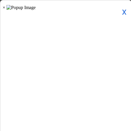
x
Home
»
समाचार »
अर्थजगत »
इस हफ्ते गिरा सोना,...
इस हफ्ते गिरा सोना, चांदी का दाम भी