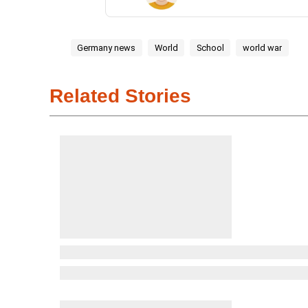
Germany news
World
School
world war
Related Stories