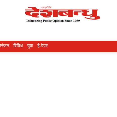
ोरंजन
विविध
युवा
ई-पेपर