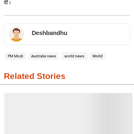
दीं।
Deshbandhu
PM Modi
Australia news
world news
World
Related Stories