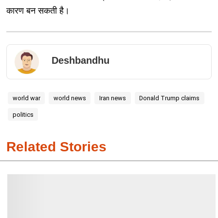
कारण बन सकती है।
Deshbandhu
world war
world news
Iran news
Donald Trump claims
politics
Related Stories