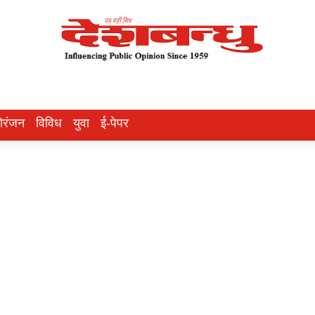
ोरंजन
विविध
युवा
ई-पेपर