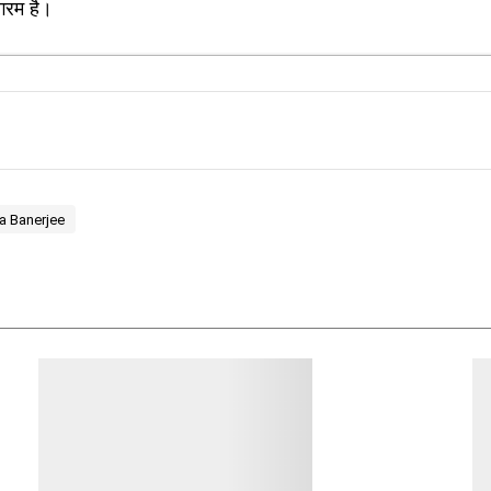
गरम है।
 Banerjee