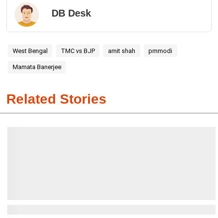
DB Desk
West Bengal
TMC vs BJP
amit shah
pmmodi
Mamata Banerjee
Related Stories