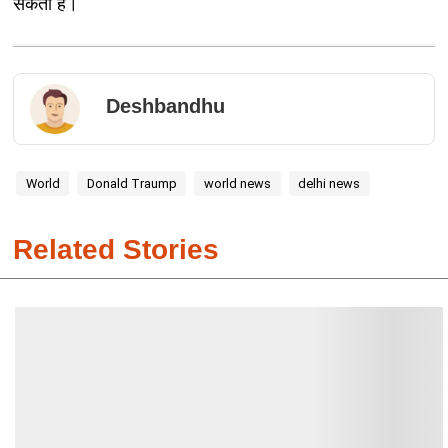
सकता है।
Deshbandhu
World
Donald Traump
world news
delhi news
Related Stories