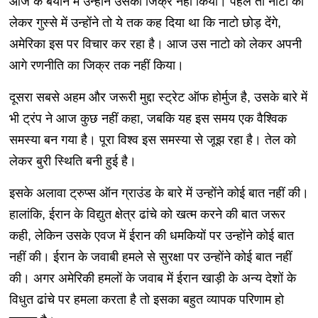
आज के बयान में उन्‍होंने उसका ज‍िक्र नहीं क‍िया। पहले तो नाटो को
लेकर गुस्‍से में उन्‍होंने तो ये तक कह द‍िया था क‍ि नाटो छोड़ देंगे,
अमेर‍िका इस पर व‍िचार कर रहा है। आज उस नाटो को लेकर अपनी
आगे रणनीत‍ि का ज‍िक्र तक नहीं क‍िया।
दूसरा सबसे अहम और जरूरी मुद्दा स्‍ट्रेट ऑफ होर्मुज है, उसके बारे में
भी ट्रंप ने आज कुछ नहीं कहा, ज‍बक‍ि यह इस समय एक वैश्‍व‍िक
समस्‍या बन गया है। पूरा व‍िश्‍व इस समस्‍या से जूझ रहा है। तेल को
लेकर बुरी स्‍थ‍ित‍ि बनी हुई है।
इसके अलावा ट्रुप्‍स ऑन ग्राउंड के बारे में उन्‍होंने कोई बात नहीं की।
हालांक‍ि, ईरान के विद्युत क्षेत्र ढांचे को खत्‍म करने की बात जरूर
कही, लेक‍िन उसके एवज में ईरान की धमक‍ियों पर उन्‍होंने कोई बात
नहीं की। ईरान के जवाबी हमले से सुरक्षा पर उन्‍होंने कोई बात नहीं
की। अगर अमेर‍िकी हमलों के जवाब में ईरान खाड़ी के अन्‍य देशों के
व‍िधुत ढांचे पर हमला करता है तो इसका बहुत व्‍यापक पर‍िणाम हो