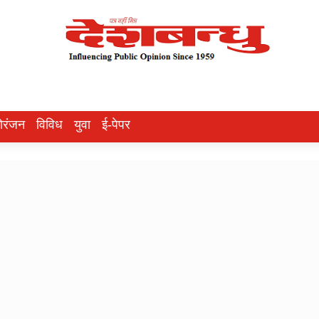
ोरंजन
विविध
युवा
ई-पेपर