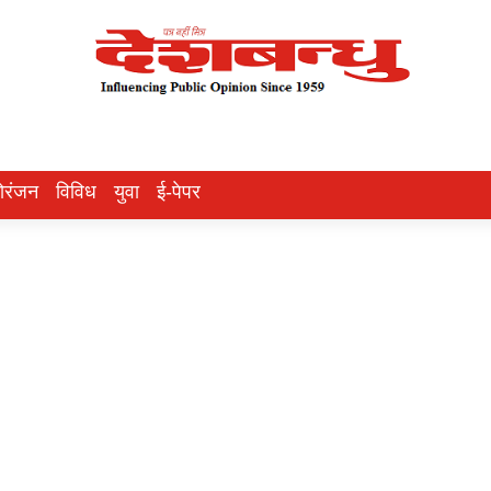
ोरंजन
विविध
युवा
ई-पेपर