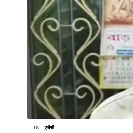
एजेंसी
By -