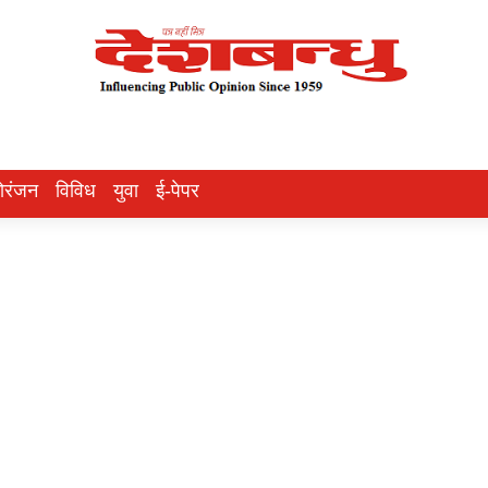
ोरंजन
विविध
युवा
ई-पेपर