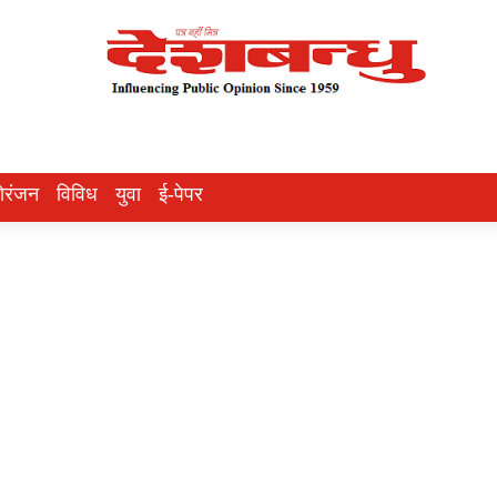
ोरंजन
विविध
युवा
ई-पेपर