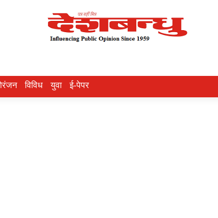
ोरंजन
विविध
युवा
ई-पेपर