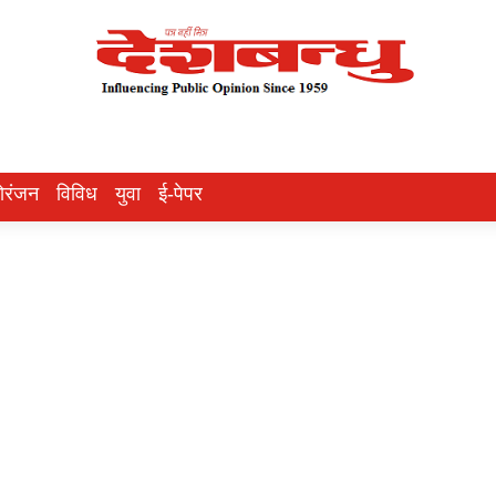
ोरंजन
विविध
युवा
ई-पेपर