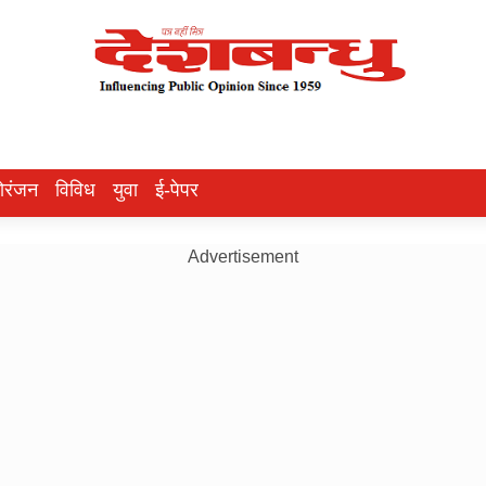
ोरंजन
विविध
युवा
ई-पेपर
Advertisement