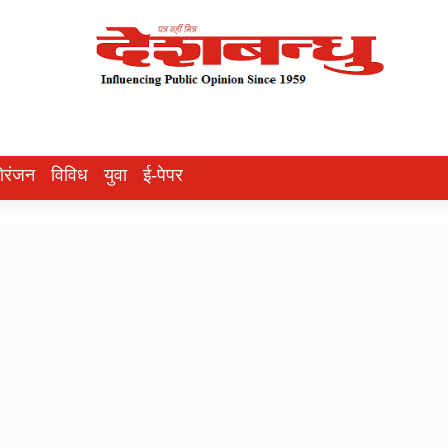
ोरंजन
विविध
युवा
ई-पेपर