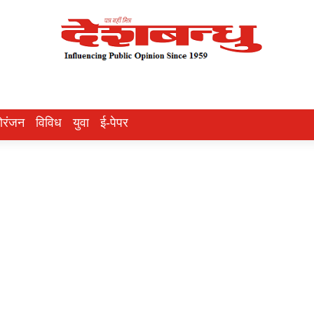
ोरंजन
विविध
युवा
ई-पेपर