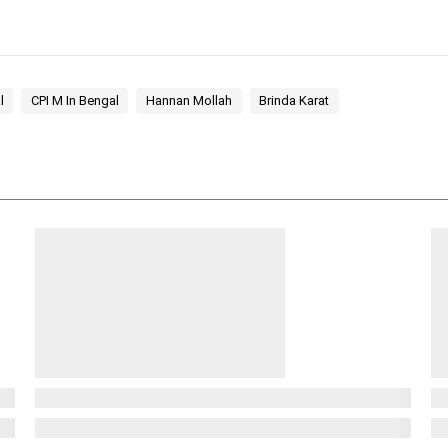
l
CPI M In Bengal
Hannan Mollah
Brinda Karat