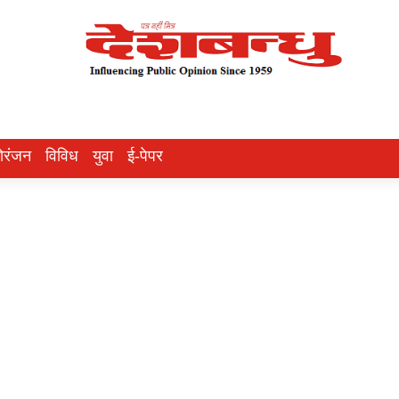
ोरंजन
विविध
युवा
ई-पेपर