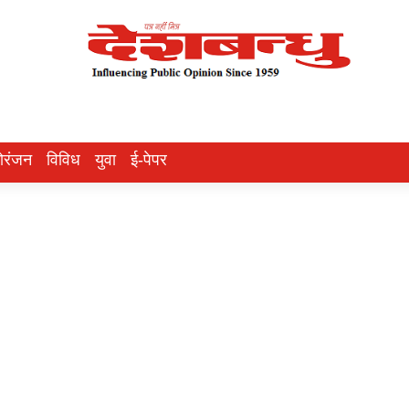
ोरंजन
विविध
युवा
ई-पेपर