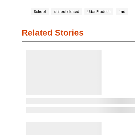
School
school closed
Uttar Pradesh
imd
Related Stories