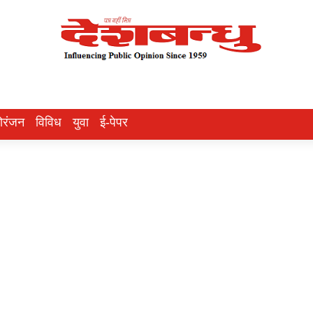
ोरंजन
विविध
युवा
ई-पेपर