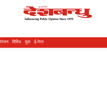
ोरंजन
विविध
युवा
ई-पेपर