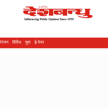
ोरंजन
विविध
युवा
ई-पेपर