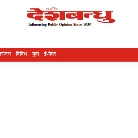
ोरंजन
विविध
युवा
ई-पेपर