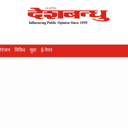
ोरंजन
विविध
युवा
ई-पेपर