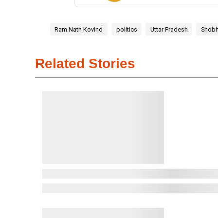
Ram Nath Kovind
politics
Uttar Pradesh
Shobhi
Related Stories